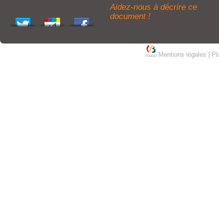
Aidez-nous à décrire ce
document !
Mentions légales
|
Pl