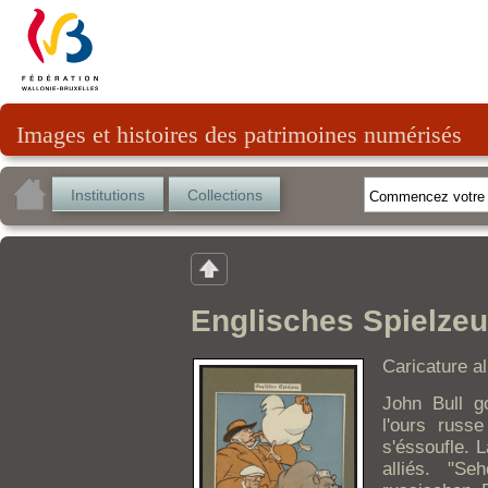
Images et histoires des patrimoines numérisés
Institutions
Collections
Englisches Spielze
Caricature a
John Bull g
l'ours russe
s'éssoufle. 
alliés. "S