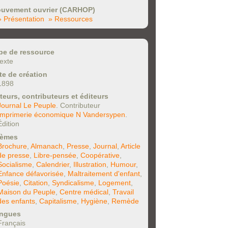
uvement ouvrier (CARHOP)
» Présentation
» Ressources
pe de ressource
texte
te de création
1898
teurs, contributeurs et éditeurs
Journal Le Peuple
. Contributeur
Imprimerie économique N Vandersypen
.
Édition
èmes
Brochure
,
Almanach
,
Presse
,
Journal
,
Article
de presse
,
Libre-pensée
,
Coopérative
,
Socialisme
,
Calendrier
,
Illustration
,
Humour
,
Enfance défavorisée
,
Maltraitement d'enfant
,
Poésie
,
Citation
,
Syndicalisme
,
Logement
,
Maison du Peuple
,
Centre médical
,
Travail
des enfants
,
Capitalisme
,
Hygiène
,
Remède
ngues
Français