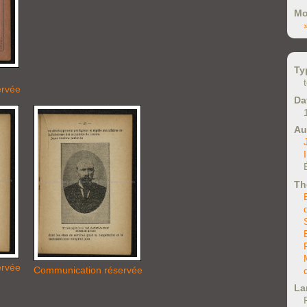
Mo
Ty
ervée
Da
Au
Th
ervée
Communication réservée
La