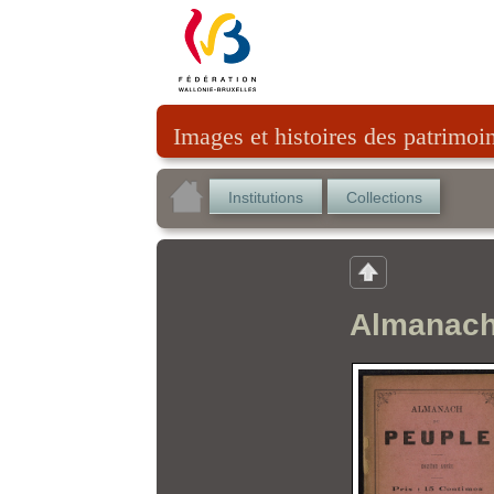
Images et histoires des patrimoi
Institutions
Collections
Almanach