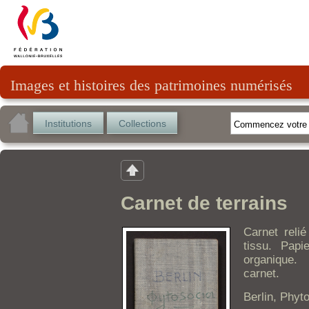
Images et histoires des patrimoines numérisés
Institutions
Collections
Carnet de terrains
Carnet reli
tissu. Papi
organique.
carnet.
Berlin, Phyt