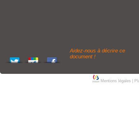
Aidez-nous à décrire ce
document !
Mentions légales
|
Pl