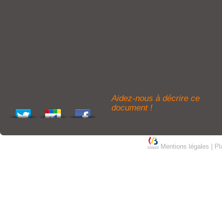
Aidez-nous à décrire ce
document !
Mentions légales
|
Pl