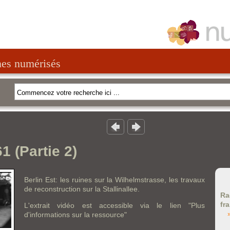
nes numérisés
1 (Partie 2)
Berlin Est: les ruines sur la Wilhelmstrasse, les travaux
de reconstruction sur la Stallinallee.
Ra
fr
L'extrait vidéo est accessible via le lien "Plus
d'informations sur la ressource"