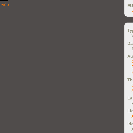
ervée
EU
Ty
Da
Au
Th
La
Li
Ide