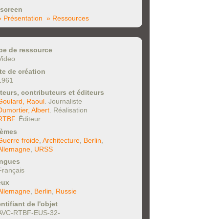
screen
» Présentation
» Ressources
pe de ressource
Video
te de création
1961
teurs, contributeurs et éditeurs
Goulard, Raoul
. Journaliste
Dumortier, Albert
. Réalisation
RTBF
. Éditeur
èmes
Guerre froide
,
Architecture
,
Berlin
,
Allemagne
,
URSS
ngues
Français
eux
Allemagne
,
Berlin
,
Russie
ntifiant de l'objet
AVC-RTBF-EUS-32-