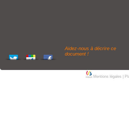
Aidez-nous à décrire ce
document !
Mentions légales
|
Pl