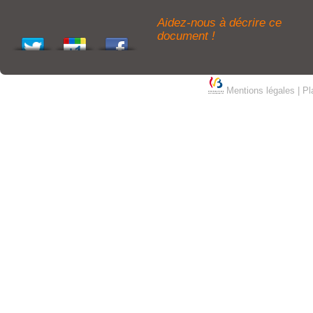
Aidez-nous à décrire ce
document !
Mentions légales
|
Pl