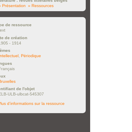
ttérature : revues littéraires belges
» Présentation
» Ressources
pe de ressource
text
te de création
1905 - 1914
èmes
Intellectuel
,
Périodique
ngues
Français
eux
Bruxelles
ntifiant de l'objet
ELB-ULB-ulbcat-545307
lus d’informations sur la ressource