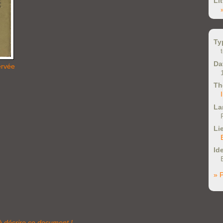
Li
Ty
Da
ervée
Th
La
Li
Ide
» P
à décrire ce document !