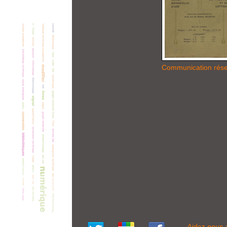
Communication rés
Aidez-nous 