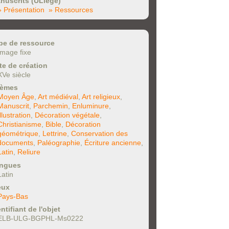
nuscrits (ULiège)
» Présentation
» Ressources
pe de ressource
Image fixe
te de création
XVe siècle
èmes
Moyen Âge
,
Art médiéval
,
Art religieux
,
Manuscrit
,
Parchemin
,
Enluminure
,
Illustration
,
Décoration végétale
,
Christianisme
,
Bible
,
Décoration
géométrique
,
Lettrine
,
Conservation des
documents
,
Paléographie
,
Écriture ancienne
,
Latin
,
Reliure
ngues
Latin
eux
Pays-Bas
ntifiant de l'objet
ELB-ULG-BGPHL-Ms0222