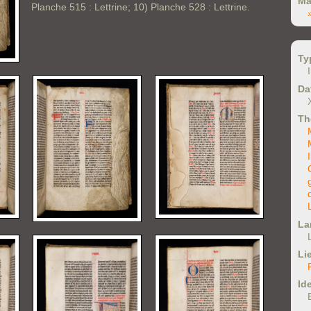
Ma
Planche 515 : Lettrine; 10) Planche 528 : Lettrine.
Ty
Da
Th
La
Li
Ide