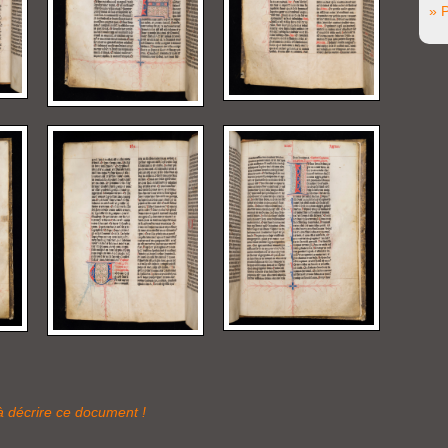
» P
à décrire ce document !