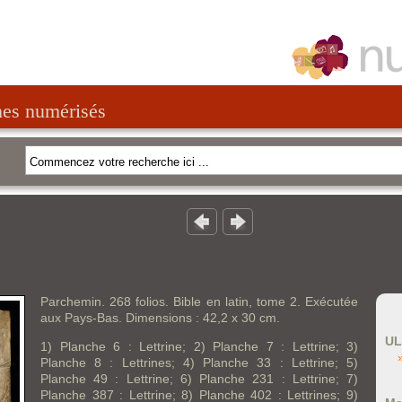
nes numérisés
Parchemin. 268 folios. Bible en latin, tome 2. Exécutée
aux Pays-Bas. Dimensions : 42,2 x 30 cm.
UL
1) Planche 6 : Lettrine; 2) Planche 7 : Lettrine; 3)
Planche 8 : Lettrines; 4) Planche 33 : Lettrine; 5)
Planche 49 : Lettrine; 6) Planche 231 : Lettrine; 7)
Planche 387 : Lettrine; 8) Planche 402 : Lettrines; 9)