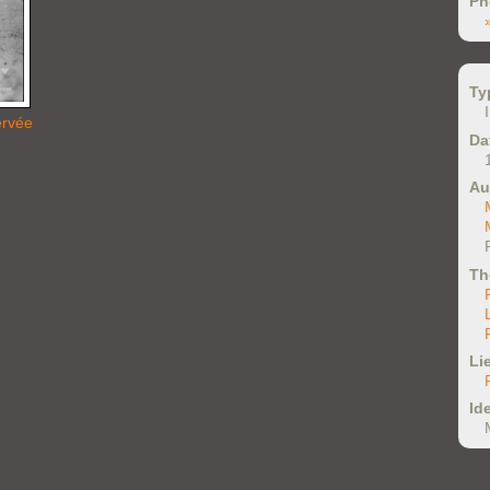
Ph
Ty
ervée
Da
Au
Th
Li
Ide