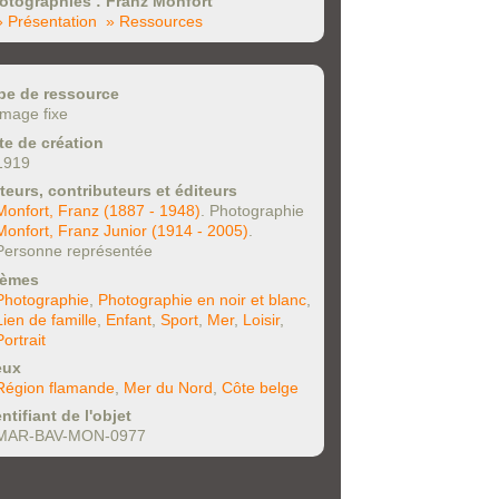
otographies : Franz Monfort
» Présentation
» Ressources
pe de ressource
Image fixe
te de création
1919
teurs, contributeurs et éditeurs
Monfort, Franz (1887 - 1948)
. Photographie
Monfort, Franz Junior (1914 - 2005)
.
Personne représentée
èmes
Photographie
,
Photographie en noir et blanc
,
Lien de famille
,
Enfant
,
Sport
,
Mer
,
Loisir
,
Portrait
eux
Région flamande
,
Mer du Nord
,
Côte belge
ntifiant de l'objet
MAR-BAV-MON-0977