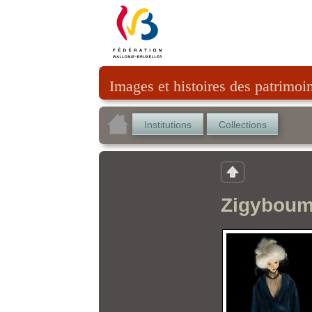
Images et histoires des patrimoi
Institutions
Collections
Zigyboum