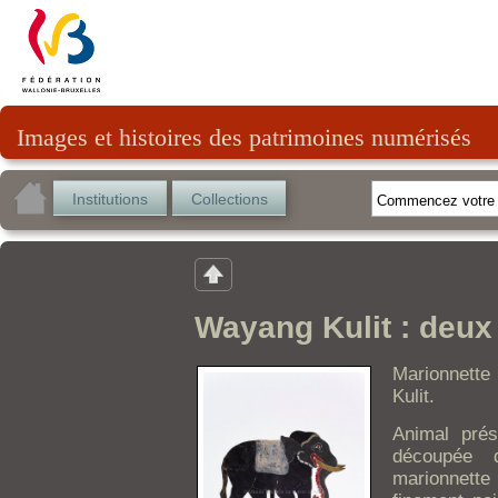
Images et histoires des patrimoines numérisés
Institutions
Collections
Wayang Kulit : deux
Marionnette
Kulit.
Animal prés
découpée 
marionnette