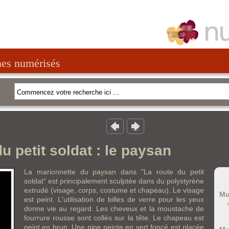
nes numérisés
u petit soldat : le paysan
La marionnette du paysan dans "La route du petit
soldat" est principalement sculptée dans du polystyrène
extrudé (visage, corps, costume et chapeau). Le visage
Mu
est peint. L'utilisation de billes de verre pour les yeux
donne vie au regard. Les cheveux et la moustache de
fourrure rousse sont collés sur la tête. Le chapeau est
peint en brun. Une pipe peinte en vert foncé est placée