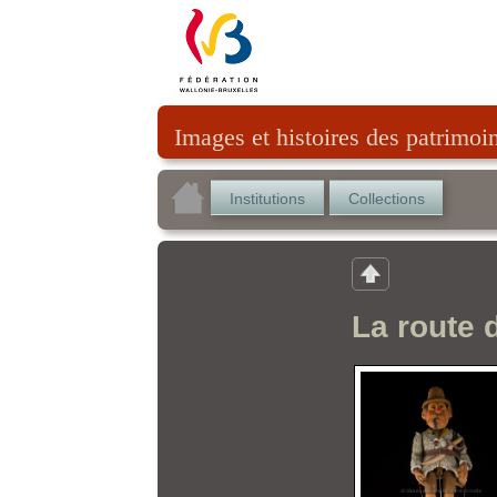
Images et histoires des patrimoi
Institutions
Collections
La route d