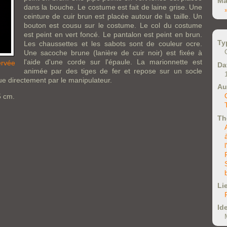
Ma
dans la bouche. Le costume est fait de laine grise. Une
ceinture de cuir brun est placée autour de la taille. Un
bouton est cousu sur le costume. Le col du costume
est peint en vert foncé. Le pantalon est peint en brun.
Ty
Les chaussettes et les sabots sont de couleur ocre.
Une sacoche brune (lanière de cuir noir) est fixée à
l'aide d'une corde sur l'épaule. La marionnette est
ervée
Da
animée par des tiges de fer et repose sur un socle
nue directement par le manipulateur.
Au
5 cm.
Th
Li
Ide