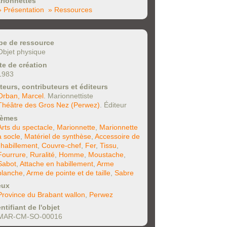
rionnettes
» Présentation
» Ressources
pe de ressource
Objet physique
te de création
1983
teurs, contributeurs et éditeurs
Orban, Marcel
. Marionnettiste
Théâtre des Gros Nez (Perwez)
. Éditeur
èmes
Arts du spectacle
,
Marionnette
,
Marionnette
à socle
,
Matériel de synthèse
,
Accessoire de
l'habillement
,
Couvre-chef
,
Fer
,
Tissu
,
Fourrure
,
Ruralité
,
Homme
,
Moustache
,
Sabot
,
Attache en habillement
,
Arme
blanche
,
Arme de pointe et de taille
,
Sabre
eux
Province du Brabant wallon
,
Perwez
ntifiant de l'objet
MAR-CM-SO-00016