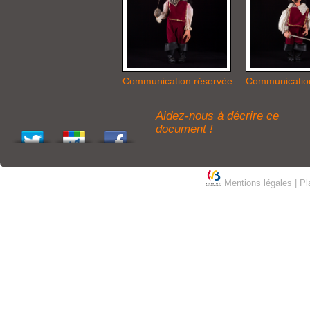
Communication réservée
Communicatio
Aidez-nous à décrire ce
document !
Mentions légales
|
Pl