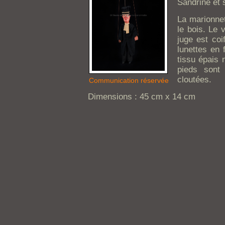
Sandrine et 
La marionnet
le bois. Le v
juge est coi
lunettes en 
tissu épais 
pieds sont
cloutées.
Communication réservée
Dimensions : 45 cm x 14 cm