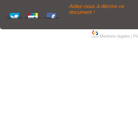
Aidez-nous à décrire ce
document !
Mentions légales
|
Pl