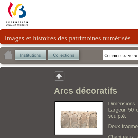
Images et histoires des patrimoines numérisés
Institutions
Collections
Arcs décoratifs
Dimensions 
Largeur 50 c
sculpté.
Deux fragmen
Chapiteaux a