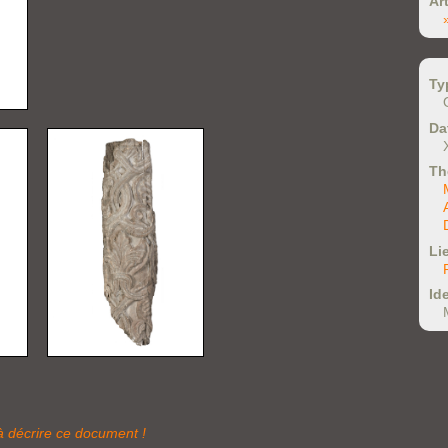
Ar
Ty
Da
Th
Li
Ide
à décrire ce document !