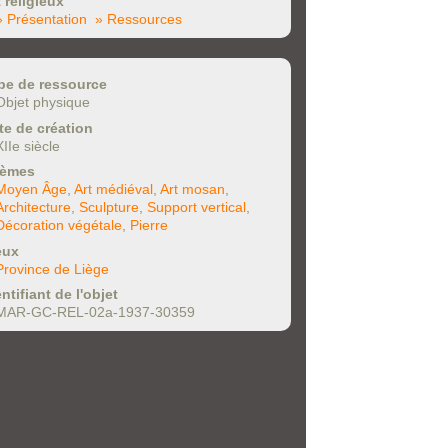
t religieux
» Présentation
» Ressources
pe de ressource
Objet physique
te de création
XIIe siècle
èmes
Moyen Âge
,
Art médiéval
,
Art mosan
,
Architecture
,
Sculpture
,
Support vertical
,
Décoration végétale
,
Pierre
eux
Province de Liège
ntifiant de l'objet
MAR-GC-REL-02a-1937-30359