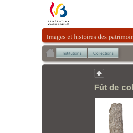
Images et histoires des patrimoi
Institutions
Collections
Fût de co