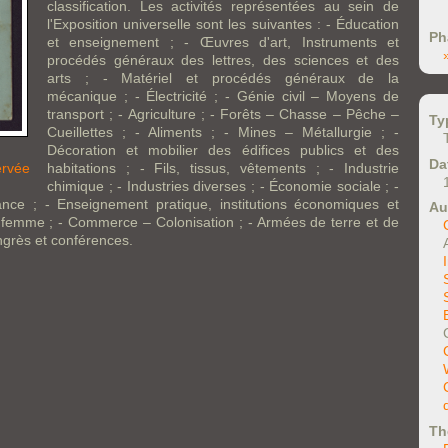
classification. Les activités représentées au sein de
l'Exposition universelle sont les suivantes : - Éducation
Ph
et enseignement ; - Œuvres d'art, Instruments et
procédés généraux des lettres, des sciences et des
arts ; - Matériel et procédés généraux de la
mécanique ; - Électricité ; - Génie civil – Moyens de
transport ; - Agriculture ; - Forêts – Chasse – Pêche –
Ty
Cueillettes ; - Aliments ; - Mines – Métallurgie ; -
Décoration et mobilier des édifices publics et des
Da
ervée
habitations ; - Fils, tissus, vêtements ; - Industrie
chimique ; - Industries diverses ; - Économie sociale ; -
nce ; - Enseignement pratique, institutions économiques et
Au
a femme ; - Commerce – Colonisation ; - Armées de terre et de
ongrès et conférences.
Th