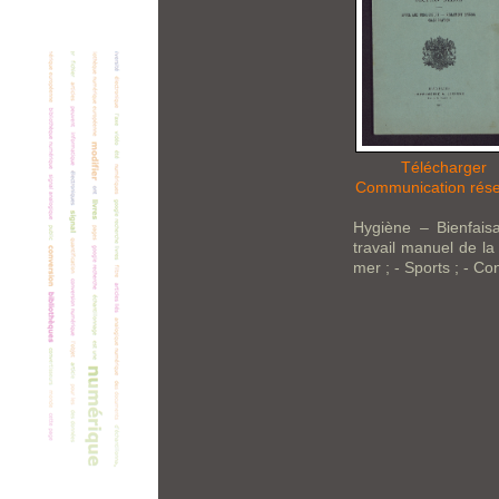
Télécharger
Communication rés
Hygiène – Bienfaisa
travail manuel de l
mer ; - Sports ; - C