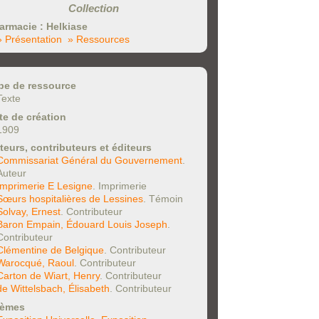
Collection
armacie : Helkiase
» Présentation
» Ressources
pe de ressource
Texte
te de création
1909
teurs, contributeurs et éditeurs
Commissariat Général du Gouvernement
.
Auteur
Imprimerie E Lesigne
. Imprimerie
Sœurs hospitalières de Lessines
. Témoin
Solvay, Ernest
. Contributeur
Baron Empain, Édouard Louis Joseph
.
Contributeur
Clémentine de Belgique
. Contributeur
Warocqué, Raoul
. Contributeur
Carton de Wiart, Henry
. Contributeur
de Wittelsbach, Élisabeth
. Contributeur
èmes