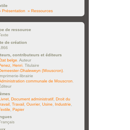
xtile
» Présentation
» Ressources
pe de ressource
Texte
te de création
1866
teurs, contributeurs et éditeurs
État belge
. Auteur
Penez, Henri
. Titulaire
Demeester-Dhaleweyn (Mouscron)
.
Imprimerie-librairie
Administration communale de Mouscron
.
Éditeur
èmes
Livret
,
Document administratif
,
Droit du
travail
,
Travail
,
Ouvrier
,
Usine
,
Industrie
,
Textile
,
Papier
ngues
Français
eux