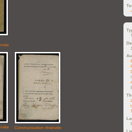
Te
Ty
Da
ervée
Au
Th
La
ervée
Communication réservée
Li