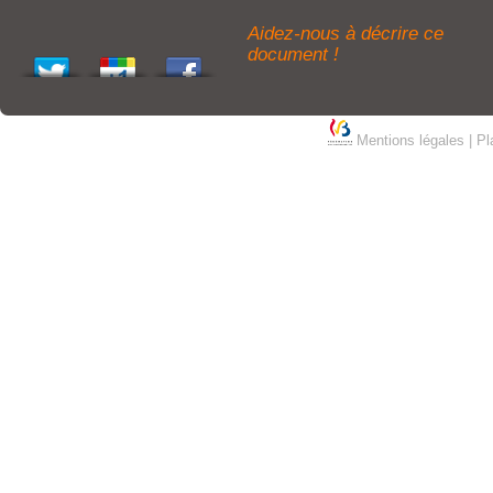
Aidez-nous à décrire ce
document !
Mentions légales
|
Pl