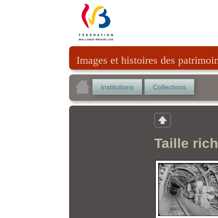
Images et histoires des patrimoi
Institutions
Collections
Taille ric