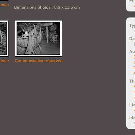
Ph
ervée
Dimensions photos : 8,9 x 11,5 cm
Ty
Da
Au
ervée
Communication réservée
Th
Li
Ide