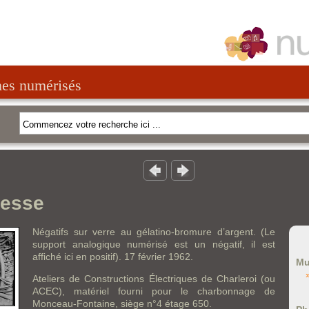
nes numérisés
hesse
Négatifs sur verre au gélatino-bromure d’argent. (Le
support analogique numérisé est un négatif, il est
affiché ici en positif). 17 février 1962.
Mu
Ateliers de Constructions Électriques de Charleroi (ou
ACEC), matériel fourni pour le charbonnage de
Monceau-Fontaine, siège n°4 étage 650.