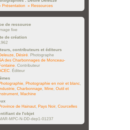
otographies : Désiré Deleuze
» Présentation
» Ressources
pe de ressource
image fixe
te de création
1962
teurs, contributeurs et éditeurs
Deleuze, Désiré
. Photographe
SA des Charbonnages de Monceau-
Fontaine
. Contributeur
ACEC
. Éditeur
èmes
Photographie
,
Photographie en noir et blanc
,
Industrie
,
Charbonnage
,
Mine
,
Outil et
instrument
,
Machine
eux
Province de Hainaut
,
Pays Noir
,
Courcelles
ntifiant de l'objet
MAR-MPC-N-DD-dep1-01237