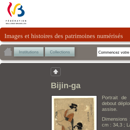
Images et histoires des patrimoines numérisés
Institutions
Collections
Bijin-ga
Portrait d
debout déploi
assise.
Dimensions :
cm : 34,3 ; L