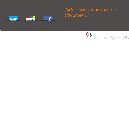
Aidez-nous à décrire ce
document !
Mentions légales
|
Pl