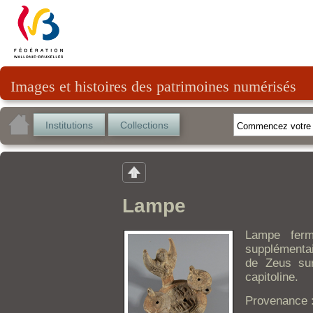
Images et histoires des patrimoines numérisés
Institutions
Collections
Lampe
Lampe ferm
supplémentai
de Zeus sur
capitoline.
Provenance 