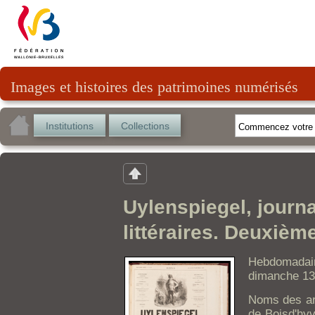
Images et histoires des patrimoines numérisés
Institutions
Collections
Uylenspiegel, journa
littéraires. Deuxièm
Hebdomada
dimanche 13
Noms des art
de Boisd'hyv