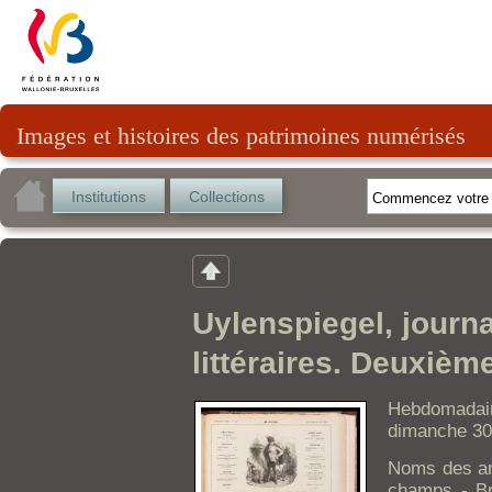
Images et histoires des patrimoines numérisés
Institutions
Collections
Uylenspiegel, journa
littéraires. Deuxièm
Hebdomada
dimanche 30
Noms des art
champs - Bra