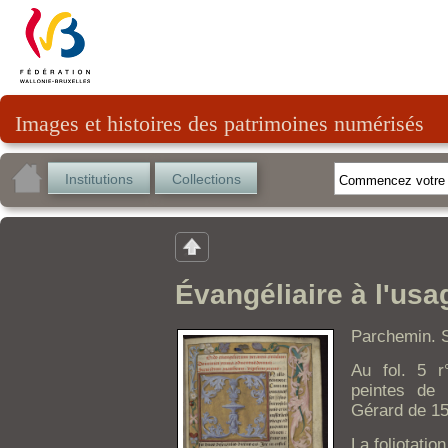
Images et histoires des patrimoines numérisés
Institutions
Collections
Évangéliaire à l'usa
Parchemin. S
Au fol. 5 r
peintes de 
Gérard de 15
La foliotatio