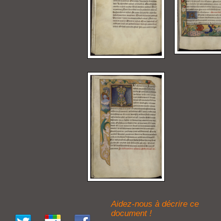
Aidez-nous à décrire ce
document !