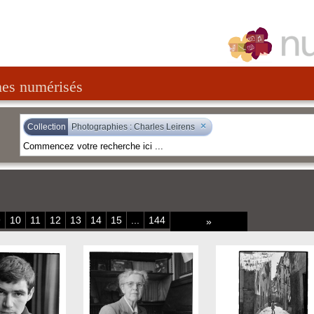
nes numérisés
×
Collection
Photographies : Charles Leirens
9
10
11
12
13
14
15
...
144
»