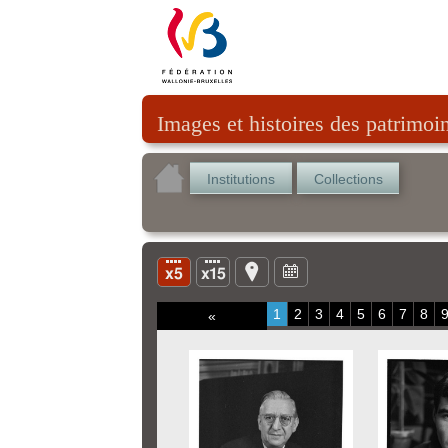
Images et histoires des patrimoi
Institutions
Collections
1
2
3
4
5
6
7
8
«