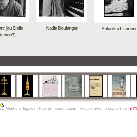
rc (ou Emile
Nadia Boulanger
Enfants à Lisbonn
teman?)
Mentions légales
|
Plan de numérisation
| Réalisé avec le support de l'