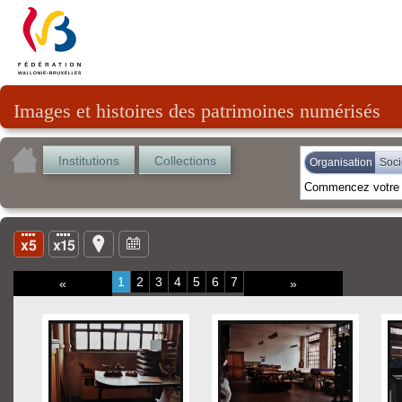
Images et histoires des patrimoines numérisés
Institutions
Collections
Organisation
Soci
1
2
3
4
5
6
7
«
»