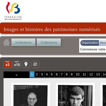
Images et histoires des patrimoines numérisés
Institutions
Collections
Organisation
Musé
1
2
3
4
5
6
7
8
9
10
11
12
13
1
«