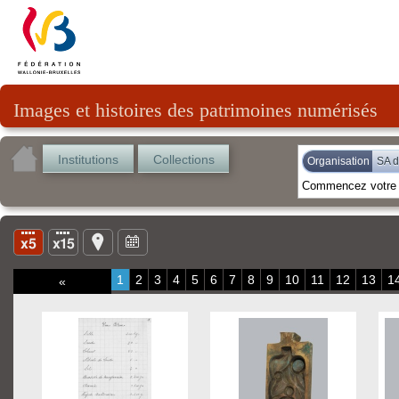
Images et histoires des patrimoines numérisés
Institutions
Collections
Organisation
SA d
1
2
3
4
5
6
7
8
9
10
11
12
13
1
«