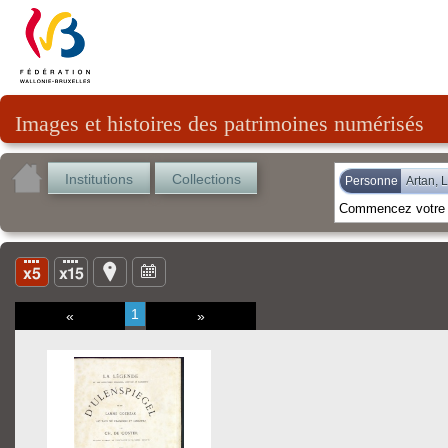
Images et histoires des patrimoines numérisés
Institutions
Collections
Personne
Artan, 
1
«
»