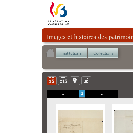
Images et histoires des patrimoi
Institutions
Collections
1
«
»