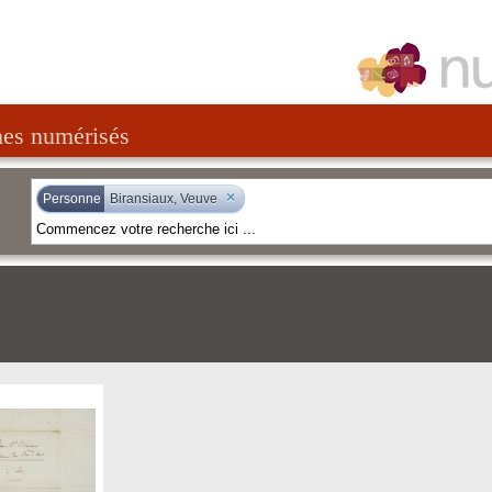
nes numérisés
×
Personne
Biransiaux, Veuve