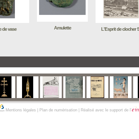
Amulette
 de vase
L'Esprit de clocher 
Mentions légales
|
Plan de numérisation
| Réalisé avec le support de l'