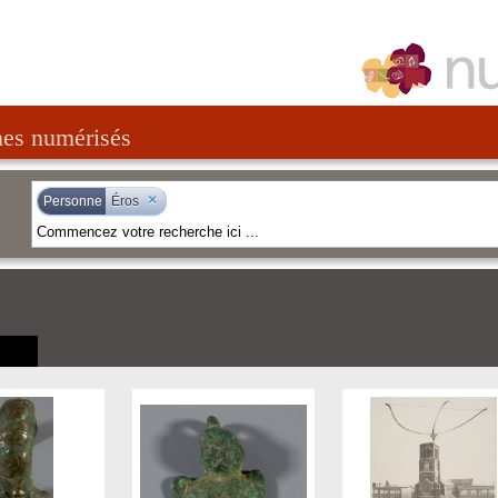
nes numérisés
×
Personne
Éros