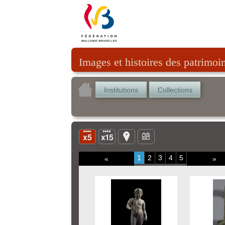
Images et histoires des patrimoi
Institutions
Collections
1
2
3
4
5
«
»