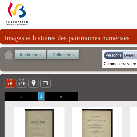
Images et histoires des patrimoines numérisés
Institutions
Collections
Personne
Dejardi
1
«
»