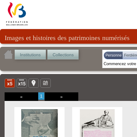
Images et histoires des patrimoines numérisés
Institutions
Collections
Personne
Ferdièr
1
«
»