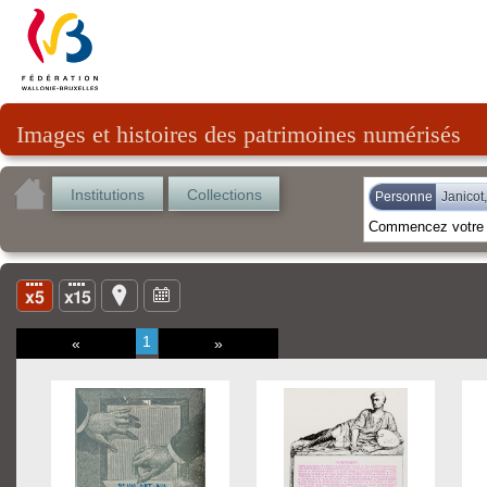
Images et histoires des patrimoines numérisés
Institutions
Collections
Personne
Janicot
1
«
»