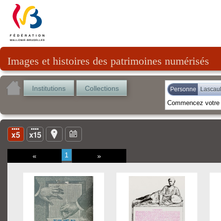
Images et histoires des patrimoines numérisés
Institutions
Collections
Personne
Lascault
1
«
»