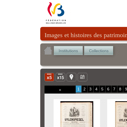
Images et histoires des patrimoi
Institutions
Collections
1
2
3
4
5
6
7
8
«