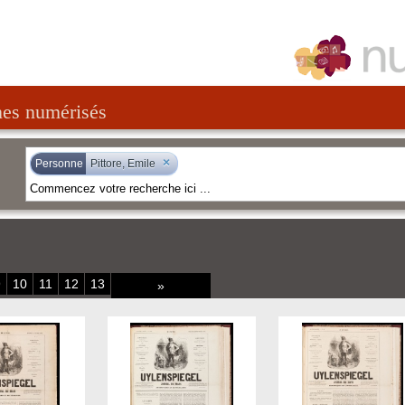
nes numérisés
×
Personne
Pittore, Emile
9
10
11
12
13
»