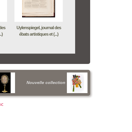
des
Uylenspiegel, journal des
.)
ébats artistiques et (...)
Nouvelle collection