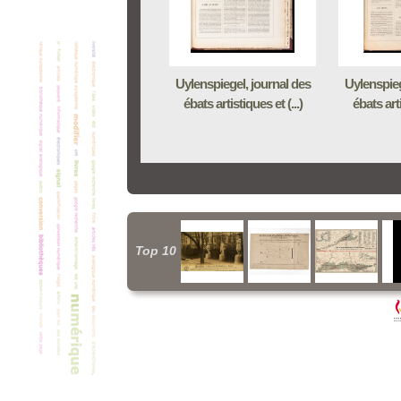
Uylenspiegel, journal des
Uylenspieg
ébats artistiques et (...)
ébats arti
Top 10