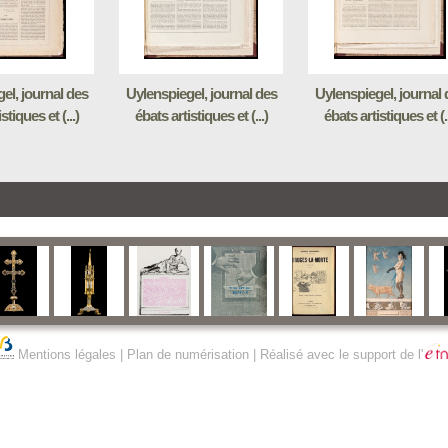
el, journal des
Uylenspiegel, journal des
Uylenspiegel, journal 
stiques et (...)
ébats artistiques et (...)
ébats artistiques et (..
Mentions légales
|
Plan de numérisation
| Réalisé avec le support de l'