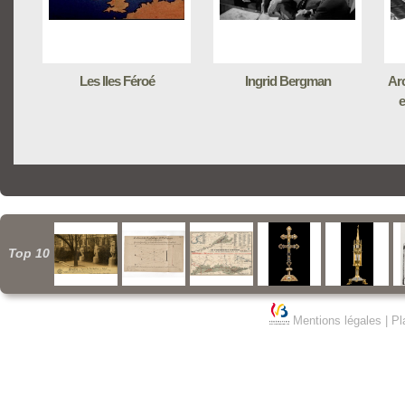
Les Iles Féroé
Ingrid Bergman
Arc
e
Top 10
Mentions légales
|
Pl