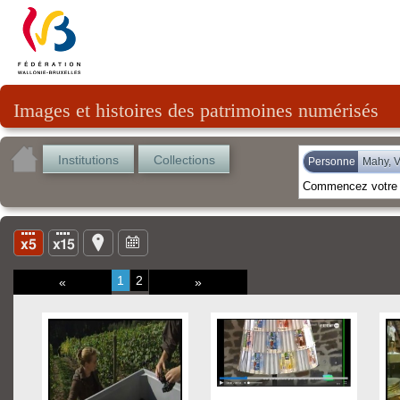
Images et histoires des patrimoines numérisés
Institutions
Collections
Personne
Mahy, V
1
2
«
»