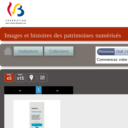
Images et histoires des patrimoines numérisés
Institutions
Collections
Personne
Olyff, C
1
«
»