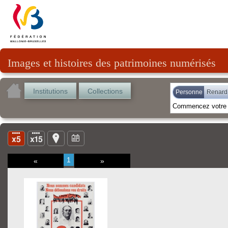
Images et histoires des patrimoines numérisés
Institutions
Collections
Personne
Renard,
1
«
»