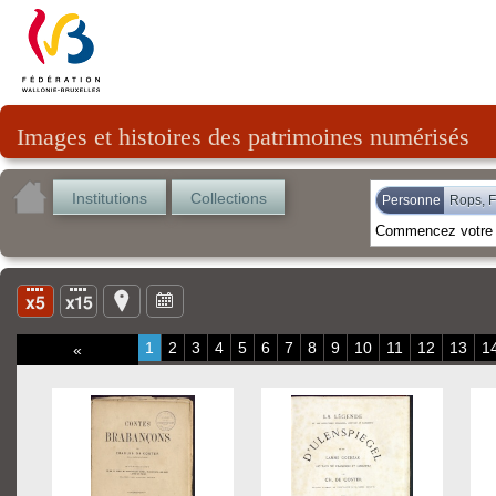
Images et histoires des patrimoines numérisés
Institutions
Collections
Personne
Rops, F
1
2
3
4
5
6
7
8
9
10
11
12
13
1
«