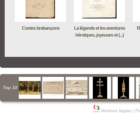
Contes brabançons
La légende et les aventures
R
héroïques, joyeuses et (...)
Top 10
Mentions légales
|
Pl