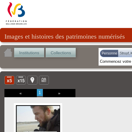
Images et histoires des patrimoines numérisés
Institutions
Collections
Personne
Struyf, 
1
«
»