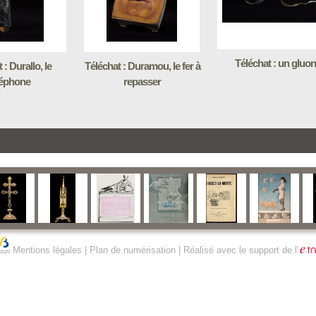
Téléchat : un gluon
 : Durallo, le
Téléchat : Duramou, le fer à
léphone
repasser
Mentions légales
|
Plan de numérisation
| Réalisé avec le support de l'