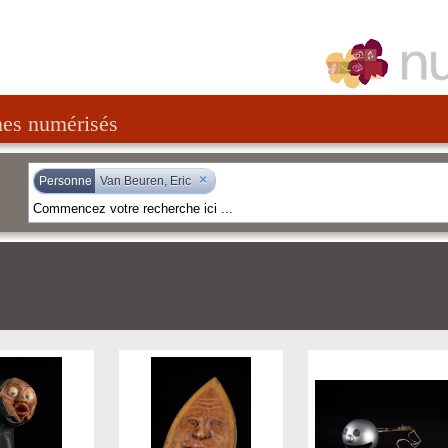
nes numérisés
×
Personne
Van Beuren, Eric