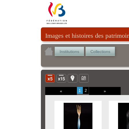
Images et histoires des patrimoi
Institutions
Collections
1
2
«
»