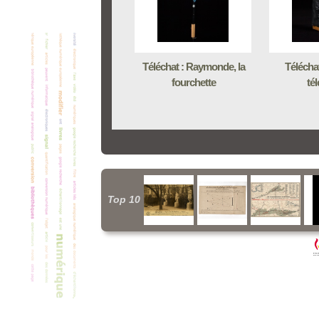
Téléchat : Raymonde, la
Téléchat
fourchette
té
Top 10