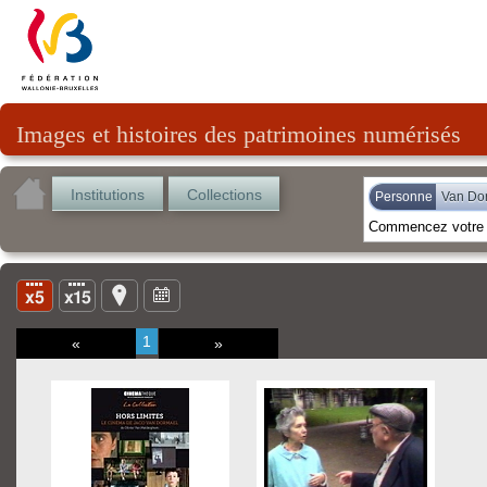
Images et histoires des patrimoines numérisés
Institutions
Collections
Personne
Van Do
1
«
»