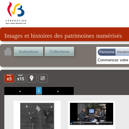
Images et histoires des patrimoines numérisés
Institutions
Collections
Personne
Vanden
1
«
»