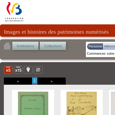
Images et histoires des patrimoines numérisés
Institutions
Collections
Personne
Willems
1
«
»